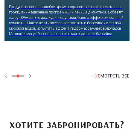
Сочи, Олимпийский проспект, 21
Оказавшись здесь, словно попадаешь в сказку: встречаешь
любимых героев русского фольклора, получаешь возможность
сколько душе угодно кататься на аттракционах европейского
уровня. Гости участвуют в увлекательных квестах и творческих
мастер-классах, прогуливаются по тематическим землям,
посещают дельфинарий, совариум, атомариум,
театрализованные и музыкальные постановки. И все эти
удовольствия - по единому входному билету.
СМОТРЕТЬ ВСЕ
ХОТИТЕ ЗАБРОНИРОВАТЬ?