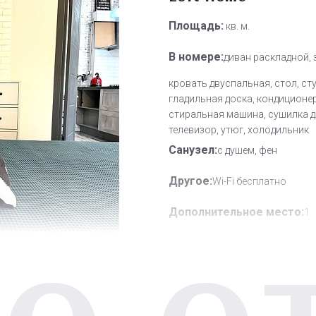
Площадь:
кв. м.
В номере:
диван раскладной, 
кровать двуспальная, стол, ст
гладильная доска, кондиционер
стиральная машина, сушилка д
телевизор, утюг, холодильник
Санузел:
с душем, фен
Другое:
Wi-Fi бесплатно
Дополнительное место:
1