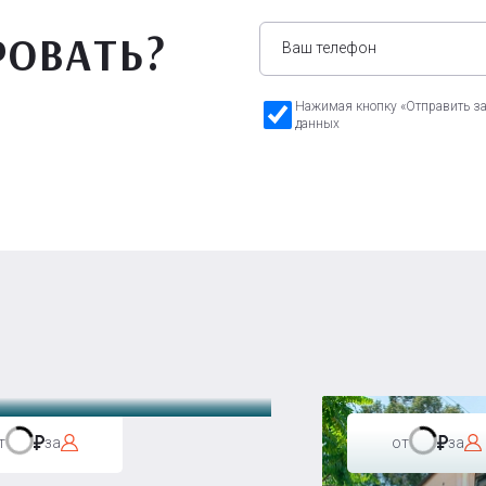
РОВАТЬ?
Нажимая кнопку «Отправить зая
данных
а Бавария
т
за
от
за