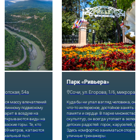
Скайпарк
Сочи, с. Казачий брод, ул. Краснофлотская, 54а
Побороться со страхом высоты и набраться массу впечатлений
получится, если отправиться по самому длинному подвесному
пешеходному мосту, который буквально парит в воздухе на
высоте 218 метров над землей. Отсюда открываются виды на
Ахштырское ущелье и заснеженные Кавказские горы. Те, кто
посмелее, прыгают на резинке с 207 или 69 метров, катаются
на скоростном троллее. Остудить экстремальный пыл