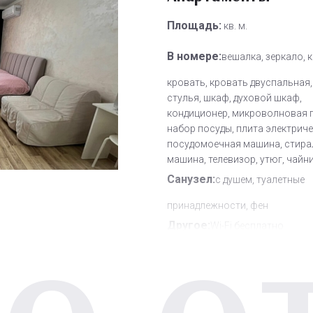
Площадь:
кв. м.
В номере:
вешалка, зеркало, 
кровать, кровать двуспальная,
стулья, шкаф, духовой шкаф,
кондиционер, микроволновая п
набор посуды, плита электриче
посудомоечная машина, стира
машина, телевизор, утюг, чайн
Санузел:
с душем, туалетные
принадлежности, фен
Другое:
Wi-Fi бесплатно
Дополнительное место:
0