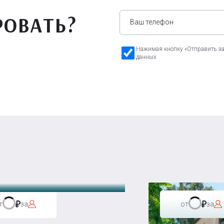
РОВАТЬ?
Нажимая кнопку «Отправить зая
данных
а Бавария
т
за
от
за