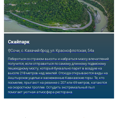
Скайпарк
Сочи, с. Казачий брод, ул. Краснофлотская, 54а
Побороться со страхом высоты и набраться массу впечатлений
получится, если отправиться по самому длинному подвесному
пешеходному мосту, который буквально парит в воздухе на
высоте 218 метров над землей. Отсюда открываются виды на
Ахштырское ущелье и заснеженные Кавказские горы. Те, кто
посмелее, прыгают на резинке с 207 или 69 метров, катаются
на скоростном троллее. Остудить экстремальный пыл
помогает уютная атмосфера ресторана.