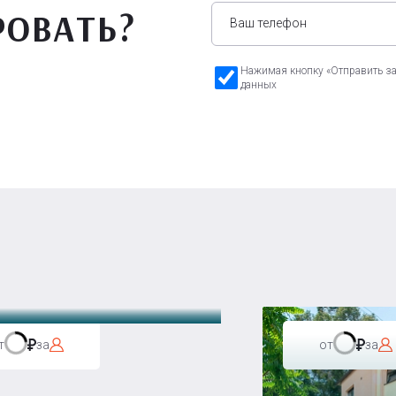
РОВАТЬ?
Нажимая кнопку «Отправить зая
данных
а Бавария
т
за
от
за