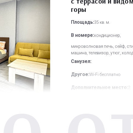
с террасой и видом
горы
Площадь:
35 кв. м.
В номере:
кондиционер,
микроволновая печь, сейф, ст
машина, телевизор, утюг, холо
Санузел:
Другое:
Wi-Fi бесплатно
Дополнительное место:
2
О О