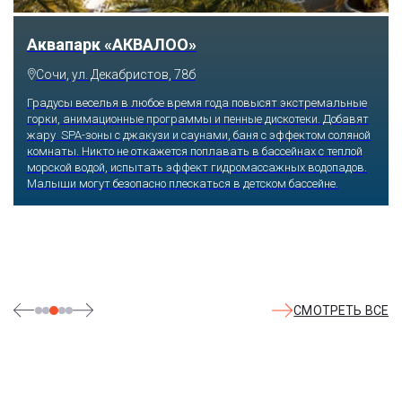
Аквапарк «АКВАЛОО»
Сочи, ул. Декабристов, 78б
Градусы веселья в любое время года повысят экстремальные
горки, анимационные программы и пенные дискотеки. Добавят
жару SPA-зоны с джакузи и саунами, баня с эффектом соляной
комнаты. Никто не откажется поплавать в бассейнах с теплой
морской водой, испытать эффект гидромассажных водопадов.
Малыши могут безопасно плескаться в детском бассейне.
СМОТРЕТЬ ВСЕ