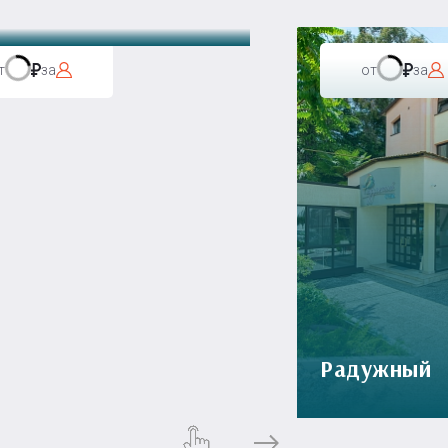
т
за
от
за
Радужный