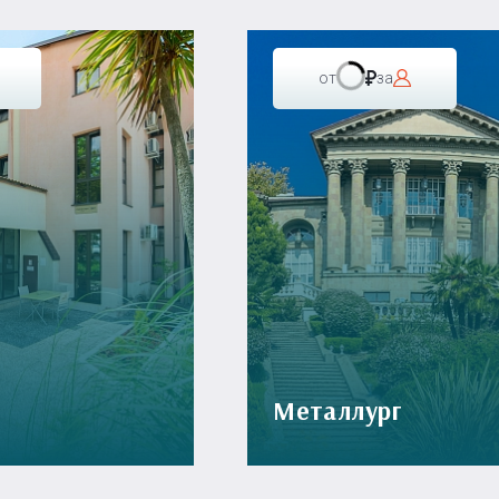
от
за
Металлург