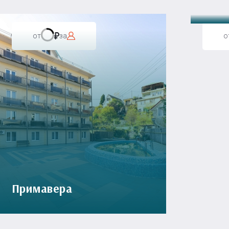
от
за
о
Примавера