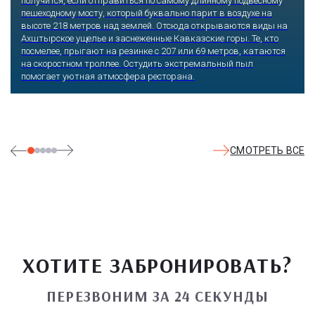
получится, если отправиться по самому длинному подвесному
пешеходному мосту, который буквально парит в воздухе на
высоте 218 метров над землей. Отсюда открываются виды на
Ахштырское ущелье и заснеженные Кавказские горы. Те, кто
посмелее, прыгают на резинке с 207 или 69 метров, катаются
на скоростном троллее. Остудить экстремальный пыл
помогает уютная атмосфера ресторана.
СМОТРЕТЬ ВСЕ
ХОТИТЕ ЗАБРОНИРОВАТЬ?
ПЕРЕЗВОНИМ ЗА 24 СЕКУНДЫ