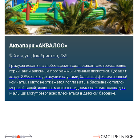
Тематический парк развлечений «Сочи
Парк»
Сочи, Олимпийский проспект, 21
Оказавшись здесь, словно попадаешь в сказку: встречаешь
любимых героев русского фольклора, получаешь возможность
сколько душе угодно кататься на аттракционах европейского
уровня. Гости участвуют в увлекательных квестах и творческих
мастер-классах, прогуливаются по тематическим землям,
посещают дельфинарий, совариум, атомариум,
театрализованные и музыкальные постановки. И все эти
удовольствия - по единому входному билету.
СМОТРЕТЬ ВСЕ