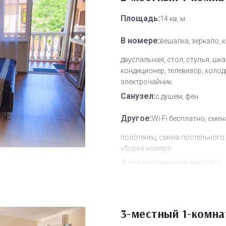
Площадь:
14 кв. м.
В номере:
вешалка, зеркало, 
двуспальная, стол, стулья, шка
кондиционер, телевизор, холод
электрочайник
Санузел:
с душем, фен
Другое:
Wi-Fi бесплатно, смен
полотенец, смена постельного 
уборка номера
Дополнительное место:
1
3-местный 1-комн