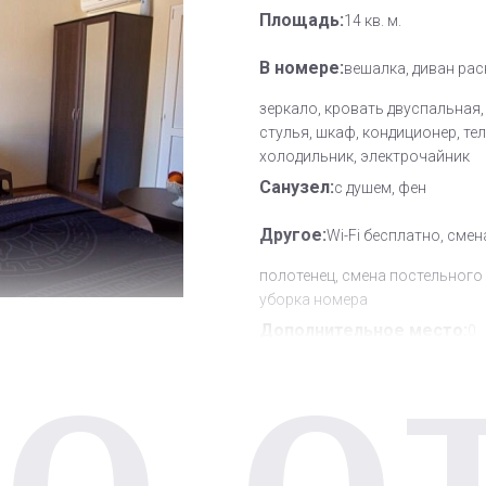
Площадь:
14 кв. м.
В номере:
вешалка, диван рас
зеркало, кровать двуспальная,
стулья, шкаф, кондиционер, те
холодильник, электрочайник
Санузел:
с душем, фен
Другое:
Wi-Fi бесплатно, смен
полотенец, смена постельного 
уборка номера
Дополнительное место:
0
О О