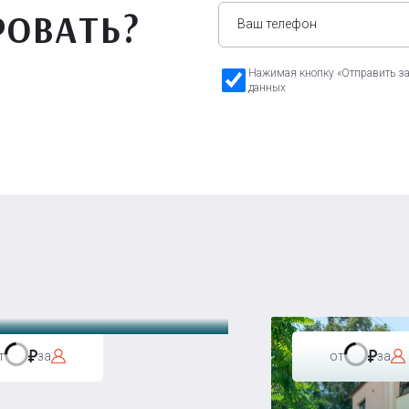
РОВАТЬ?
Нажимая кнопку «Отправить зая
данных
а Бавария
т
за
от
за