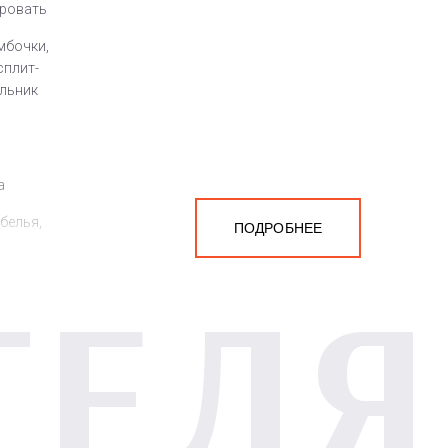
кровать
мбочки,
сплит-
ильник
а
белья,
ПОДРОБНЕЕ
ТЕЛЯ