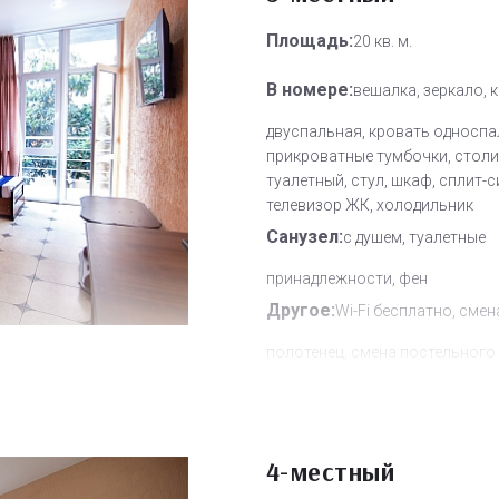
Площадь:
20 кв. м.
В номере:
вешалка, зеркало, 
двуспальная, кровать односпа
прикроватные тумбочки, столи
туалетный, стул, шкаф, сплит-с
телевизор ЖК, холодильник
Санузел:
с душем, туалетные
принадлежности, фен
Другое:
Wi-Fi бесплатно, смен
полотенец, смена постельного 
уборка номера
Дополнительное место:
1
4-местный