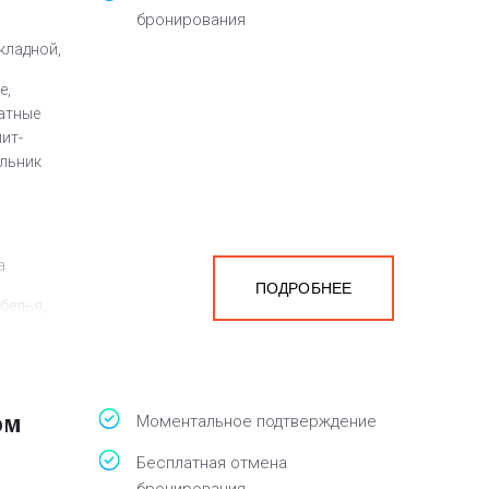
бронирования
кладной,
е,
атные
лит-
ильник
а
ПОДРОБНЕЕ
белья,
ом
Моментальное подтверждение
Бесплатная отмена