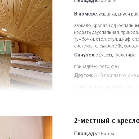
Площадь:
100 кв. м.
В номере:
вешалка, диван рас
зеркало, кровати односпальны
кровать двуспальная, прикров
тумбочки, стол, стул, шкаф, сп
система, телевизор ЖК, холод
Санузел:
с душем, туалетные
принадлежности, фен
Другое:
Wi-Fi бесплатно, смен
полотенец, смена постельного 
уборка номера
Дополнительное место:
1
2-местный с кресл
Площадь:
16 кв. м.