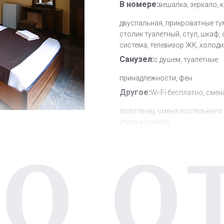
В номере:
вешалка, зеркало, 
двуспальная, прикроватные ту
столик туалетный, стул, шкаф, 
система, телевизор ЖК, холод
Санузел:
с душем, туалетные
принадлежности, фен
Другое:
Wi-Fi бесплатно, смен
полотенец, смена постельного 
уборка номера
О О
Дополнительное место:
1