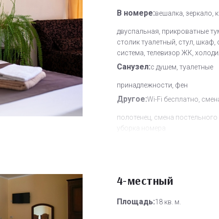
В номере:
вешалка, зеркало, 
двуспальная, прикроватные ту
столик туалетный, стул, шкаф, 
система, телевизор ЖК, холод
Санузел:
с душем, туалетные
принадлежности, фен
Другое:
Wi-Fi бесплатно, смен
полотенец, смена постельного 
уборка номера
Дополнительное место:
1
4-местный
Площадь:
18 кв. м.