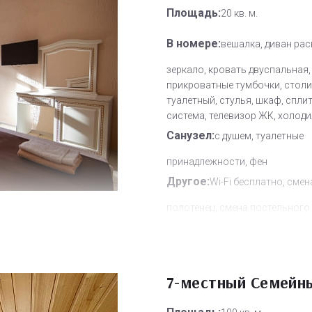
Площадь:
20 кв. м.
В номере:
вешалка, диван рас
зеркало, кровать двуспальная,
прикроватные тумбочки, столи
туалетный, стулья, шкаф, сплит
система, телевизор ЖК, холод
Санузел:
с душем, туалетные
принадлежности, фен
Другое:
Wi-Fi бесплатно, смен
полотенец, смена постельного 
уборка номера
Дополнительное место:
1
7-местный Семейн