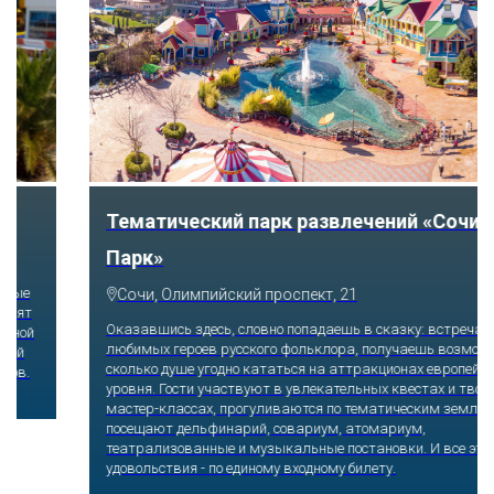
Тематический парк развлечений «Сочи
Парк»
Сочи, Олимпийский проспект, 21
Оказавшись здесь, словно попадаешь в сказку: встречаешь
любимых героев русского фольклора, получаешь возможность
сколько душе угодно кататься на аттракционах европейского
уровня. Гости участвуют в увлекательных квестах и творческих
мастер-классах, прогуливаются по тематическим землям,
посещают дельфинарий, совариум, атомариум,
театрализованные и музыкальные постановки. И все эти
удовольствия - по единому входному билету.