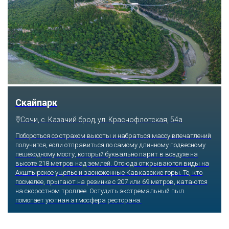
Парк «Ривьера»
Сочи, ул. Егорова, 1/6, микрорайон Центральный
Куда бы ни упал взгляд человека, он обязательно увидит здесь
что-то интересное, достойное занять значительное место в его
памяти и сердце. В парке множество привлекательных
скульптур, он всегда утопает в зелени и цветах. Не сосчитать
детских радостей: горок, каруселей, различных аттракционов.
Здесь комфортно заниматься спортом: есть теннисные корты и
уличные тренажеры.