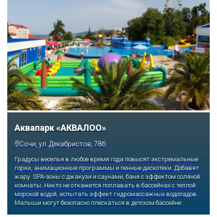
Тематический парк развлечений «Сочи
Парк»
Сочи, Олимпийский проспект, 21
Оказавшись здесь, словно попадаешь в сказку: встречаешь
любимых героев русского фольклора, получаешь возможность
сколько душе угодно кататься на аттракционах европейского
уровня. Гости участвуют в увлекательных квестах и творческих
мастер-классах, прогуливаются по тематическим землям,