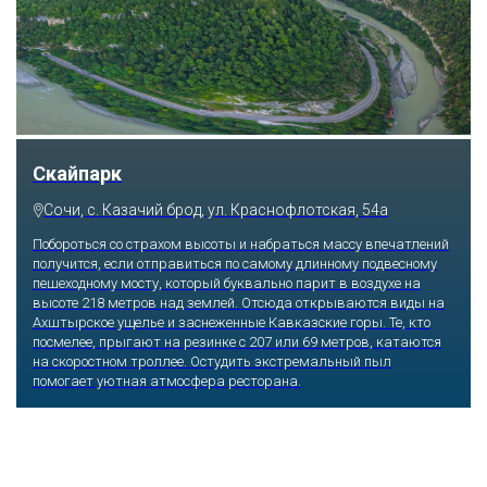
Скайпарк
Сочи, с. Казачий брод, ул. Краснофлотская, 54а
Побороться со страхом высоты и набраться массу впечатлений
получится, если отправиться по самому длинному подвесному
пешеходному мосту, который буквально парит в воздухе на
высоте 218 метров над землей. Отсюда открываются виды на
Ахштырское ущелье и заснеженные Кавказские горы. Те, кто
посмелее, прыгают на резинке с 207 или 69 метров, катаются
на скоростном троллее. Остудить экстремальный пыл
помогает уютная атмосфера ресторана.