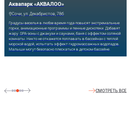
Тематический парк развлечений «Сочи
Парк»
Сочи, Олимпийский проспект, 21
Оказавшись здесь, словно попадаешь в сказку: встречаешь
любимых героев русского фольклора, получаешь возможность
сколько душе угодно кататься на аттракционах европейского
уровня. Гости участвуют в увлекательных квестах и творческих
мастер-классах, прогуливаются по тематическим землям,
посещают дельфинарий, совариум, атомариум,
театрализованные и музыкальные постановки. И все эти
удовольствия - по единому входному билету.
СМОТРЕТЬ ВСЕ