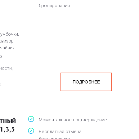
бронирования
тумбочки,
евизор,
очайник
й
ности,
ПОДРОБНЕЕ
а
белья,
нной
атный
Моментальное подтверждение
1,3,5
Бесплатная отмена