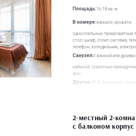
Площадь:
16-18 кв. м.
В номере:
зеркало, кровати
односпальные, прикроватные 
стол, шкаф, сплит-система, тел
телефон, холодильник, электр
Санузел:
с ванной или душево
кабиной, туалетные принадлеж
фен
Другое:
Wi-Fi бесплатно, смен
полотенец, смена постельного 
уборка номера, услуги телефо
связи по территории отеля
Дополнительное место:
2-местный 2-комн
1
с балконом корпус 