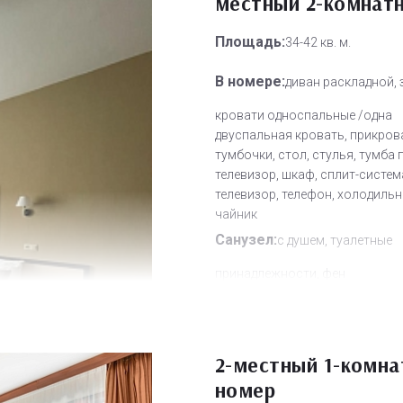
местный 2-комнат
Площадь:
34-42 кв. м.
В номере:
диван раскладной, 
кровати односпальные /одна
двуспальная кровать, прикров
тумбочки, стол, стулья, тумба 
телевизор, шкаф, сплит-систем
телевизор, телефон, холодильн
чайник
Санузел:
с душем, туалетные
принадлежности, фен
Другое:
Wi-Fi бесплатно, смен
полотенец, смена постельного 
уборка номера, услуги телефо
2-местный 1-комн
связи по территории отеля
номер
Дополнительное место:
2