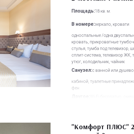
Площадь:
18 кв. м.
В номере:
зеркало, кровати
односпальные /одна двуспаль
кровать, прикроватные тумбочк
стулья, тумба под телевизор, ш
сплит-система, телевизор ЖК, 
утюг, холодильник, чайник
Санузел:
с ванной или душево
кабиной, туалетные принадлеж
фен
Другое:
Wi-Fi бесплатно, смен
полотенец, смена постельного 
уборка номера, услуги телефо
связи по территории отеля
"Комфорт ПЛЮС" 2
Дополнительное место:
1