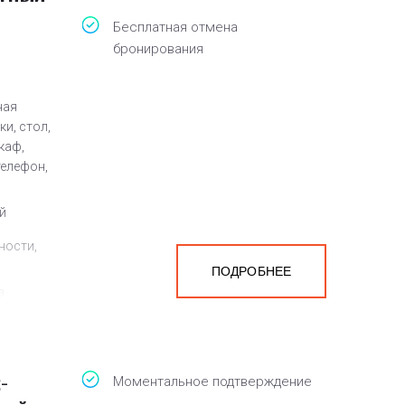
Бесплатная отмена
бронирования
ная
и, стол,
каф,
телефон,
й
ности,
ПОДРОБНЕЕ
а
белья,
нной
-
Моментальное подтверждение