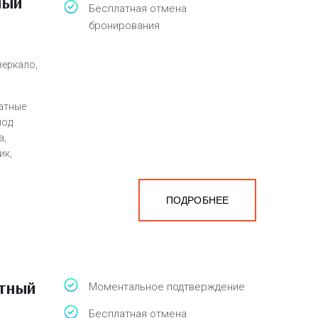
ный
Бесплатная отмена
бронирования
зеркало,
атные
под
а,
ик,
ПОДРОБНЕЕ
а
белья,
нной
атный
Моментальное подтверждение
Бесплатная отмена