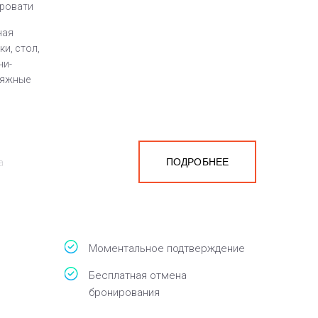
кровати
ная
и, стол,
ни-
ляжные
ПОДРОБНЕЕ
а
белья,
Моментальное подтверждение
Бесплатная отмена
бронирования