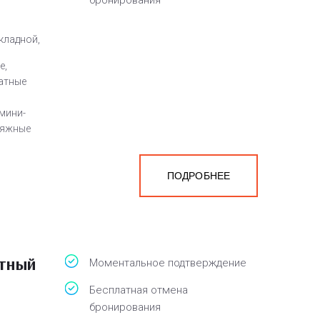
бронирования
кладной,
е,
атные
мини-
ляжные
ПОДРОБНЕЕ
а
белья,
атный
Моментальное подтверждение
Бесплатная отмена
бронирования