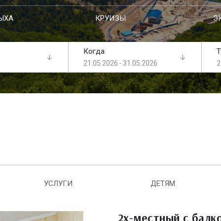
ЫХА
КРУИЗЫ
Э
Когда
Т
21.05.2026 - 31.05.2026
2
УСЛУГИ
ДЕТЯМ
2х-местный с балк