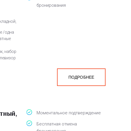
бронирования
кладной,
е /одна
атные
к, набор
елевизор
ПОДРОБНЕЕ
а
белья,
тный,
Моментальное подтверждение
Бесплатная отмена