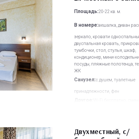
Площадь:
20-22 кв. м.
В номере:
вешалка, диван рас
зеркало, кровати односпальны
двуспальная кровать, прикров
тумбочки, стол, стулья, шкаф,
кондиционер, мини-холодильни
посуды, пляжные полотенца, т
ЖК
Санузел:
с душем, туалетные
принадлежности, фен
Другое:
Wi-Fi бесплатно, смен
полотенец, смена постельного 
уборка номера
Дополнительное место:
2
Двухместный, с/