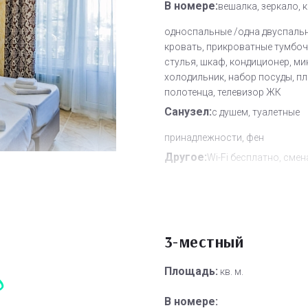
В номере:
вешалка, зеркало, 
односпальные /одна двуспаль
кровать, прикроватные тумбочк
стулья, шкаф, кондиционер, ми
холодильник, набор посуды, п
полотенца, телевизор ЖК
Санузел:
с душем, туалетные
принадлежности, фен
Другое:
Wi-Fi бесплатно, смен
полотенец, смена постельного 
уборка номера
Дополнительное место:
0
3-местный
Площадь:
кв. м.
В номере: