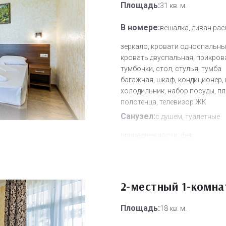
Площадь:
31 кв. м.
В номере:
вешалка, диван рас
зеркало, кровати односпальны
кровать двуспальная, прикров
тумбочки, стол, стулья, тумба
багажная, шкаф, кондиционер, 
холодильник, набор посуды, п
полотенца, телевизор ЖК
Санузел:
с душем, туалетные
принадлежности, фен
Другое:
Wi-Fi бесплатно, смен
полотенец, смена постельного 
уборка номера
2-местный 1-комн
Дополнительное место:
2
Площадь:
18 кв. м.