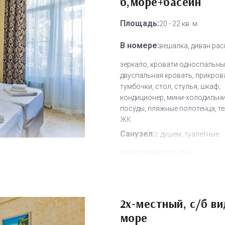
б,море+басейн
Площадь:
20 - 22 кв. м.
В номере:
вешалка, диван рас
зеркало, кровати односпальны
двуспальная кровать, прикров
тумбочки, стол, стулья, шкаф,
кондиционер, мини-холодильни
посуды, пляжные полотенца, т
ЖК
Санузел:
с душем, туалетные
принадлежности, фен
Другое:
Wi-Fi бесплатно, смен
полотенец, смена постельного 
уборка номера
2х-местный, с/б ви
Дополнительное место:
2
море