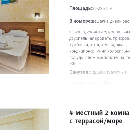
Площадь:
20-22 кв. м.
В номере:
вешалка, диван рас
зеркало, кровати односпальны
двуспальная кровать, прикров
тумбочки, стол, стулья, шкаф,
кондиционер, мини-холодильни
посуды, пляжные полотенца, т
ЖК
Санузел:
с душем, туалетные
принадлежности, фен
Другое:
Wi-Fi бесплатно, смен
полотенец, смена постельного 
уборка номера
4-местный 2-комна
Дополнительное место:
2
с террасой/море