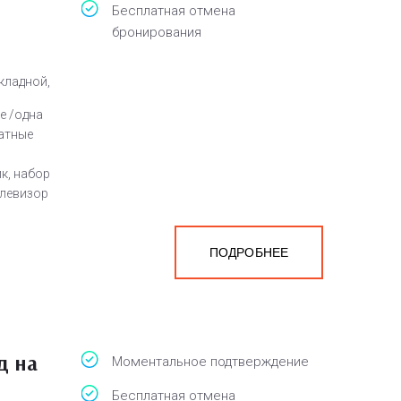
Бесплатная отмена
бронирования
кладной,
е /одна
атные
к, набор
елевизор
ПОДРОБНЕЕ
а
белья,
д на
Моментальное подтверждение
Бесплатная отмена