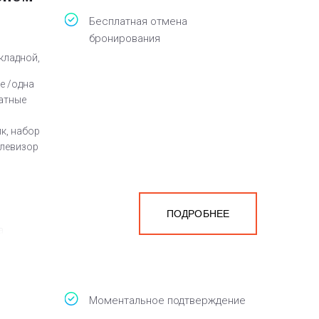
Бесплатная отмена
бронирования
кладной,
е /одна
атные
к, набор
елевизор
ПОДРОБНЕЕ
а
белья,
Моментальное подтверждение