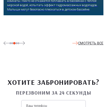
любимых героев русского фольклора, получаешь возможность
сколько душе угодно кататься на аттракционах европейского
уровня. Гости участвуют в увлекательных квестах и творческих
мастер-классах, прогуливаются по тематическим землям,
посещают дельфинарий, совариум, атомариум,
театрализованные и музыкальные постановки. И все эти
удовольствия - по единому входному билету.
СМОТРЕТЬ ВСЕ
ХОТИТЕ ЗАБРОНИРОВАТЬ?
ПЕРЕЗВОНИМ ЗА 24 СЕКУНДЫ