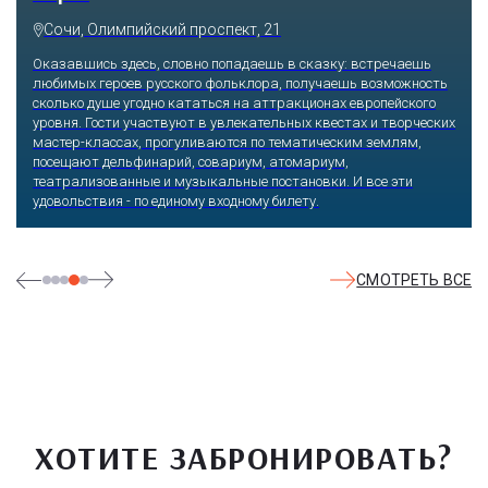
Сочи, Олимпийский проспект, 21
Оказавшись здесь, словно попадаешь в сказку: встречаешь
любимых героев русского фольклора, получаешь возможность
сколько душе угодно кататься на аттракционах европейского
уровня. Гости участвуют в увлекательных квестах и творческих
мастер-классах, прогуливаются по тематическим землям,
посещают дельфинарий, совариум, атомариум,
театрализованные и музыкальные постановки. И все эти
удовольствия - по единому входному билету.
СМОТРЕТЬ ВСЕ
ХОТИТЕ ЗАБРОНИРОВАТЬ?