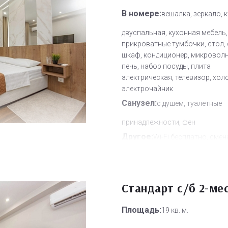
В номере:
вешалка, зеркало, 
двуспальная, кухонная мебель,
прикроватные тумбочки, стол, 
шкаф, кондиционер, микровол
печь, набор посуды, плита
электрическая, телевизор, хол
электрочайник
Санузел:
с душем, туалетные
принадлежности, фен
Другое:
Wi-Fi бесплатно, смен
полотенец, смена постельного 
уборка номера
Дополнительное место:
0
Стандарт с/б 2-ме
Площадь:
19 кв. м.