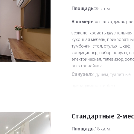
Площадь:
35 кв. м.
В номере:
вешалка, диван рас
зеркало, кровать двуспальная,
кухонная мебель, прикроватны
тумбочки, стол, стулья, шкаф,
кондиционер, набор посуды, п
электрическая, телевизор, хол
электрочайник
Санузел:
с душем, туалетные
принадлежности, фен
Другое:
Wi-Fi бесплатно, смен
полотенец, смена постельного 
уборка номера
Стандартные 2-ме
Дополнительное место:
1
Площадь:
18 кв. м.