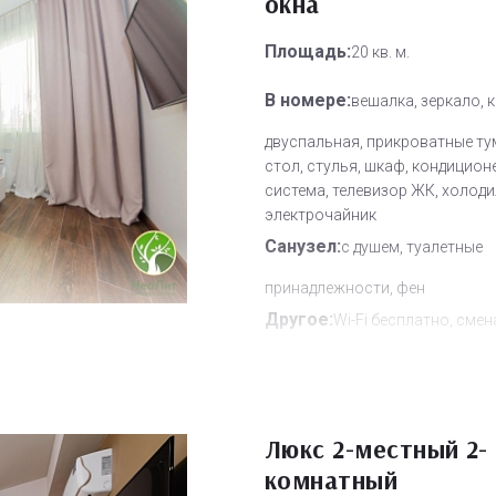
окна
Дополнительное место:
1
Площадь:
20 кв. м.
В номере:
вешалка, зеркало, 
двуспальная, прикроватные ту
стол, стулья, шкаф, кондиционе
система, телевизор ЖК, холоди
электрочайник
Санузел:
с душем, туалетные
принадлежности, фен
Другое:
Wi-Fi бесплатно, смен
полотенец, смена постельного 
уборка номера
Дополнительное место:
1
Люкс 2-местный 2-
комнатный