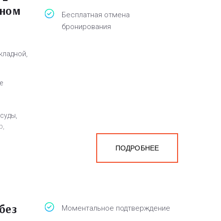
оном
Бесплатная отмена
бронирования
кладной,
е
суды,
р,
ПОДРОБНЕЕ
а
белья,
без
Моментальное подтверждение