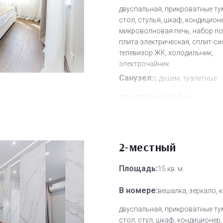
двуспальная, прикроватные ту
стол, стулья, шкаф, кондицион
микроволновая печь, набор по
плита электрическая, сплит-си
телевизор ЖК, холодильник,
электрочайник
Санузел:
с душем, туалетные
принадлежности, фен
Другое:
Wi-Fi бесплатно, смен
полотенец, смена постельного 
уборка номера
2-местный
Дополнительное место:
1
Площадь:
15 кв. м.
В номере:
вешалка, зеркало, 
двуспальная, прикроватные ту
стол, стул, шкаф, кондиционер,