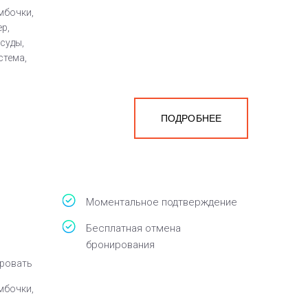
мбочки,
ер,
суды,
стема,
ПОДРОБНЕЕ
а
белья,
Моментальное подтверждение
Бесплатная отмена
бронирования
кровать
мбочки,