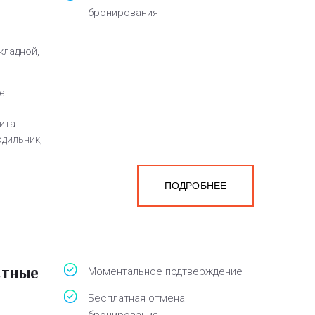
бронирования
кладной,
е
лита
одильник,
ПОДРОБНЕЕ
а
белья,
стные
Моментальное подтверждение
Бесплатная отмена