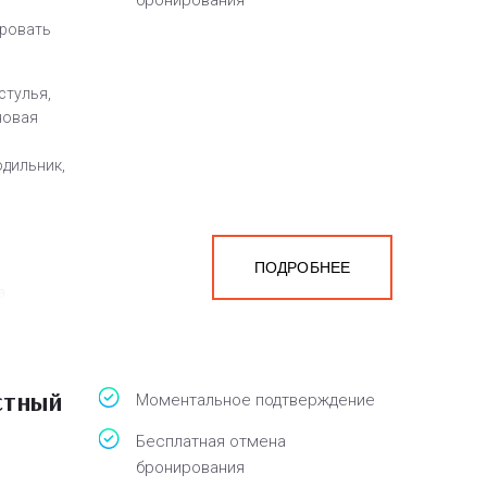
бронирования
кровать
стулья,
новая
одильник,
ПОДРОБНЕЕ
а
белья,
стный
Моментальное подтверждение
Бесплатная отмена
бронирования