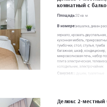
комнатный с балк
Площадь:
32 кв. м.
В номере:
вешалка, диван рас
зеркало, кровать двуспальная,
кухонная мебель, прикроватны
тумбочки, стол, стулья, тумба
багажная, шкаф, кондиционер,
микроволновая печь, набор по
плита электрическая, телевизо
холодильник, электрочайник
Санузел:
с душем, туалетные
принадлежности, фен
Другое:
Wi-Fi бесплатно, смен
полотенец, смена постельного 
Делюкс 2-местный 
уборка номера