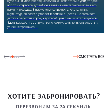
Градусы веселья в любое время года повысят экстремальные
горки, анимационные программы и пенные дискотеки. Добавят
жару SPA-зоны с джакузи и саунами, баня с эффектом соляной
комнаты. Никто не откажется поплавать в бассейнах с теплой
морской водой, испытать эффект гидромассажных водопадов.
Малыши могут безопасно плескаться в детском бассейне.
СМОТРЕТЬ ВСЕ
ХОТИТЕ ЗАБРОНИРОВАТЬ?
ПЕРЕЗВОНИМ ЗА 24 СЕКУНДЫ