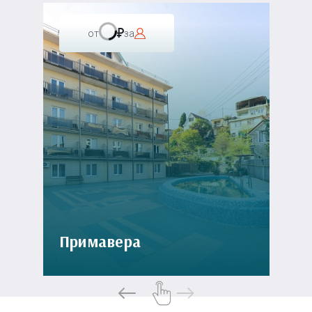
от
за
Примавера