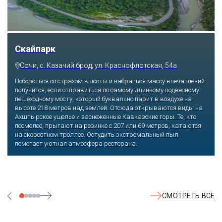
Скайпарк
Сочи, с. Казачий брод, ул. Краснофлотская, 54а
Побороться со страхом высоты и набраться массу впечатлений
получится, если отправиться по самому длинному подвесному
пешеходному мосту, который буквально парит в воздухе на
высоте 218 метров над землей. Отсюда открываются виды на
Ахштырское ущелье и заснеженные Кавказские горы. Те, кто
посмелее, прыгают на резинке с 207 или 69 метров, катаются
на скоростном троллее. Остудить экстремальный пыл
помогает уютная атмосфера ресторана.
СМОТРЕТЬ ВСЕ